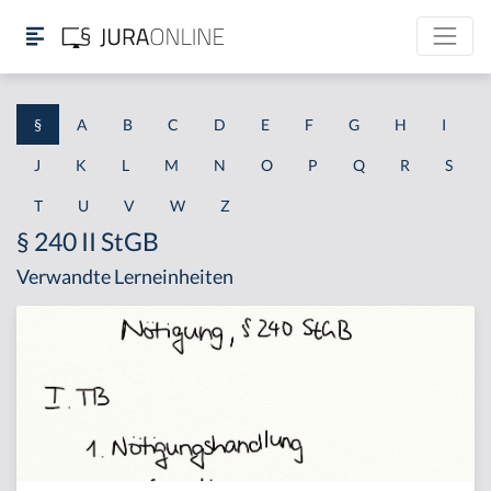
§
A
B
C
D
E
F
G
H
I
J
K
L
M
N
O
P
Q
R
S
T
U
V
W
Z
§ 240 II StGB
Verwandte Lerneinheiten