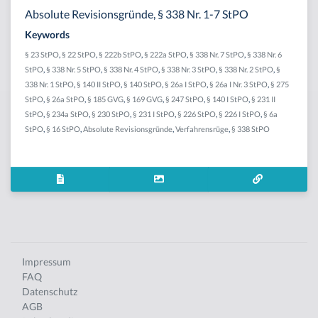
Absolute Revisionsgründe, § 338 Nr. 1-7 StPO
Keywords
§ 23 StPO
,
§ 22 StPO
,
§ 222b StPO
,
§ 222a StPO
,
§ 338 Nr. 7 StPO
,
§ 338 Nr. 6
StPO
,
§ 338 Nr. 5 StPO
,
§ 338 Nr. 4 StPO
,
§ 338 Nr. 3 StPO
,
§ 338 Nr. 2 StPO
,
§
338 Nr. 1 StPO
,
§ 140 II StPO
,
§ 140 StPO
,
§ 26a I StPO
,
§ 26a I Nr. 3 StPO
,
§ 275
StPO
,
§ 26a StPO
,
§ 185 GVG
,
§ 169 GVG
,
§ 247 StPO
,
§ 140 I StPO
,
§ 231 II
StPO
,
§ 234a StPO
,
§ 230 StPO
,
§ 231 I StPO
,
§ 226 StPO
,
§ 226 I StPO
,
§ 6a
StPO
,
§ 16 StPO
,
Absolute Revisionsgründe
,
Verfahrensrüge
,
§ 338 StPO
Impressum
FAQ
Datenschutz
AGB