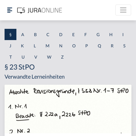
§
A
B
C
D
E
F
G
H
I
J
K
L
M
N
O
P
Q
R
S
T
U
V
W
Z
§ 23 StPO
Verwandte Lerneinheiten