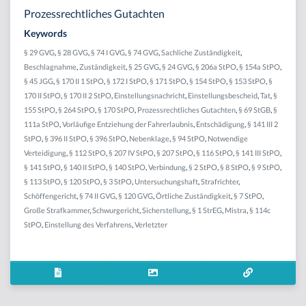
Prozessrechtliches Gutachten
Keywords
§ 29 GVG
,
§ 28 GVG
,
§ 74 I GVG
,
§ 74 GVG
,
Sachliche Zuständigkeit
,
Beschlagnahme
,
Zuständigkeit
,
§ 25 GVG
,
§ 24 GVG
,
§ 206a StPO
,
§ 154a StPO
,
§ 45 JGG
,
§ 170 II 1 StPO
,
§ 172 I StPO
,
§ 171 StPO
,
§ 154 StPO
,
§ 153 StPO
,
§
170 II StPO
,
§ 170 II 2 StPO
,
Einstellungsnachricht
,
Einstellungsbescheid
,
Tat
,
§
155 StPO
,
§ 264 StPO
,
§ 170 StPO
,
Prozessrechtliches Gutachten
,
§ 69 StGB
,
§
111a StPO
,
Vorläufige Entziehung der Fahrerlaubnis
,
Entschädigung
,
§ 141 III 2
StPO
,
§ 396 II StPO
,
§ 396 StPO
,
Nebenklage
,
§ 94 StPO
,
Notwendige
Verteidigung
,
§ 112 StPO
,
§ 207 IV StPO
,
§ 207 StPO
,
§ 116 StPO
,
§ 141 III StPO
,
§ 141 StPO
,
§ 140 II StPO
,
§ 140 StPO
,
Verbindung
,
§ 2 StPO
,
§ 8 StPO
,
§ 9 StPO
,
§ 113 StPO
,
§ 120 StPO
,
§ 3 StPO
,
Untersuchungshaft
,
Strafrichter
,
Schöffengericht
,
§ 74 II GVG
,
§ 120 GVG
,
Örtliche Zuständigkeit
,
§ 7 StPO
,
Große Strafkammer
,
Schwurgericht
,
Sicherstellung
,
§ 1 StrEG
,
Mistra
,
§ 114c
StPO
,
Einstellung des Verfahrens
,
Verletzter