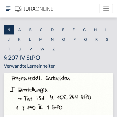
§
A
B
C
D
E
F
G
H
I
J
K
L
M
N
O
P
Q
R
S
T
U
V
W
Z
§ 207 IV StPO
Verwandte Lerneinheiten