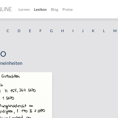
Lernen
Lexikon
Blog
Preise
C
D
E
F
G
H
I
J
K
L
M
PO
neinheiten