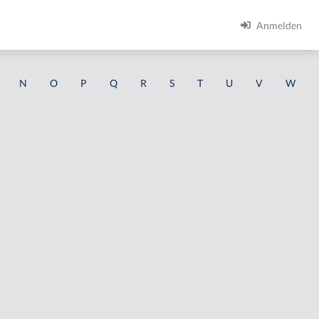
Anmelden
N
O
P
Q
R
S
T
U
V
W