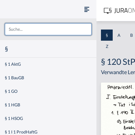
§
A
B
Z
§
§ 120 St
§ 1 AktG
Verwandte Ler
§ 1 BauGB
§ 1 GO
§ 1 HGB
§ 1 HSOG
§ 1 I 1 ProdHaftG