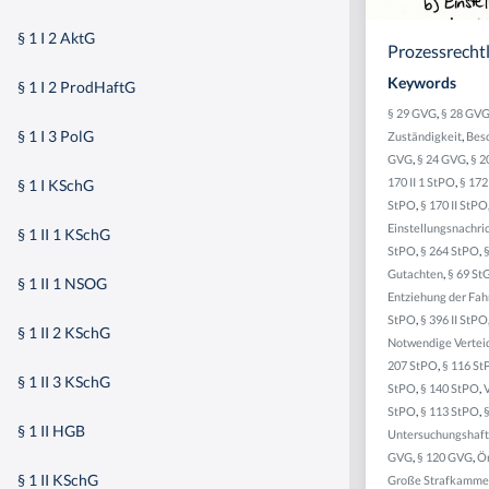
§ 1 I 2 AktG
Prozessrecht
Keywords
§ 1 I 2 ProdHaftG
§ 29 GVG
,
§ 28 GV
§ 1 I 3 PolG
Zuständigkeit
,
Bes
GVG
,
§ 24 GVG
,
§ 2
170 II 1 StPO
,
§ 172
§ 1 I KSchG
StPO
,
§ 170 II StPO
Einstellungsnachri
§ 1 II 1 KSchG
StPO
,
§ 264 StPO
,
Gutachten
,
§ 69 St
§ 1 II 1 NSOG
Entziehung der Fah
StPO
,
§ 396 II StPO
§ 1 II 2 KSchG
Notwendige Vertei
207 StPO
,
§ 116 S
§ 1 II 3 KSchG
StPO
,
§ 140 StPO
,
StPO
,
§ 113 StPO
,
§ 1 II HGB
Untersuchungshaft
GVG
,
§ 120 GVG
,
Ör
§ 1 II KSchG
Große Strafkamme