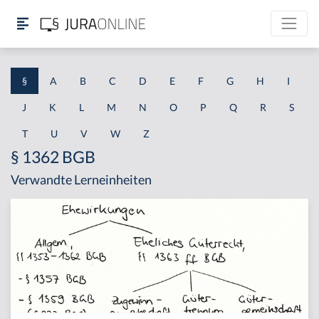
§
A
B
C
D
E
F
G
H
I
J
K
L
M
N
O
P
Q
R
S
T
U
V
W
Z
§ 1362 BGB
Verwandte Lerneinheiten