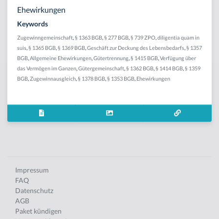
Ehewirkungen
Keywords
Zugewinngemeinschaft
,
§ 1363 BGB
,
§ 277 BGB
,
§ 739 ZPO
,
diligentia quam in
suis
,
§ 1365 BGB
,
§ 1369 BGB
,
Geschäft zur Deckung des Lebensbedarfs
,
§ 1357
BGB
,
Allgemeine Ehewirkungen
,
Gütertrennung
,
§ 1415 BGB
,
Verfügung über
das Vermögen im Ganzen
,
Gütergemeinschaft
,
§ 1362 BGB
,
§ 1414 BGB
,
§ 1359
BGB
,
Zugewinnausgleich
,
§ 1378 BGB
,
§ 1353 BGB
,
Ehewirkungen
Impressum
FAQ
Datenschutz
AGB
Paket kündigen