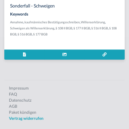
Sonderfall - Schweigen
Keywords
Annahme
,
kaufmännisches Bestätigungsschreiben
,
Willenserklärung
,
Schweigen als Willenserklärung
,
§ 108 II BGB
,
§ 177 II BGB
,
§ 516 II BGB
,
§ 108
BGB
,
§ 516 BGB
,
§ 177 BGB
Impressum
FAQ
Datenschutz
AGB
Paket kündigen
Vertrag widerrufen