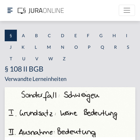
§
A
B
C
D
E
F
G
H
I
J
K
L
M
N
O
P
Q
R
S
T
U
V
W
Z
§ 108 II BGB
Verwandte Lerneinheiten