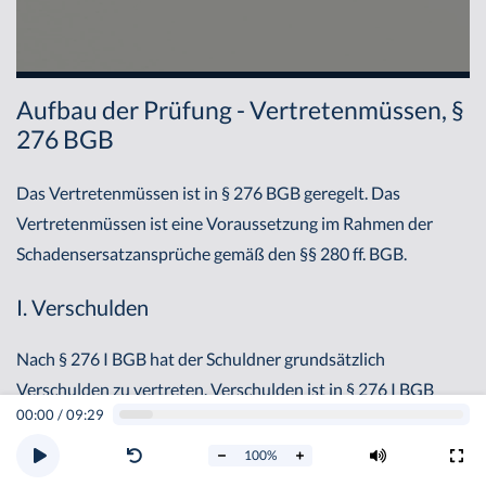
Aufbau der Prüfung - Vertretenmüssen, §
276 BGB
Das Vertretenmüssen ist in § 276 BGB geregelt. Das
Vertretenmüssen ist eine Voraussetzung im Rahmen der
Schadensersatzansprüche gemäß den §§ 280 ff. BGB.
I. Verschulden
Nach § 276 I BGB hat der Schuldner grundsätzlich
Verschulden zu vertreten. Verschulden ist in § 276 I BGB
00:00
/
09:29
geregelt. Danach hat man grundsätzlich Vorsatz und jede
Fahrlässigkeit zu vertreten. Vorsätzlich handelt beim
100
%
Vertretenmüssen, wer mit Wissen und Wollen handelt,