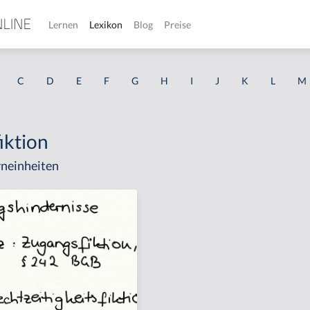
Lernen
Lexikon
Blog
Preise
C
D
E
F
G
H
I
J
K
L
M
iktion
neinheiten