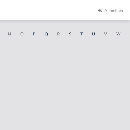
Anmelden
N
O
P
Q
R
S
T
U
V
W