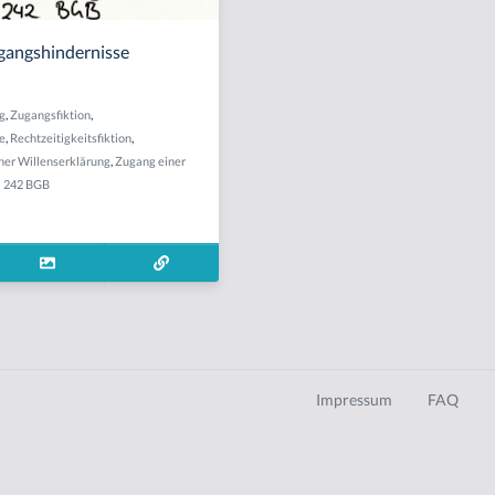
gangshindernisse
g
,
Zugangsfiktion
,
e
,
Rechtzeitigkeitsfiktion
,
er Willenserklärung
,
Zugang einer
§ 242 BGB
Impressum
FAQ