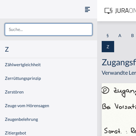
§
A
B
Z
Z
Zugangsf
Zählwertgleichheit
Verwandte Ler
Zerrüttungsprinzip
Zerstören
Zeuge vom Hörensagen
Zeugenbelehrung
Zitiergebot