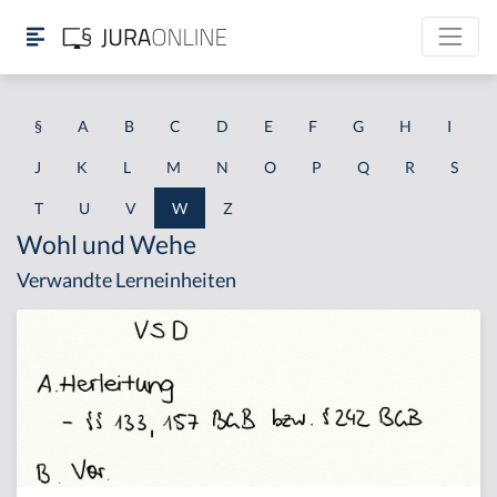
§
A
B
C
D
E
F
G
H
I
J
K
L
M
N
O
P
Q
R
S
T
U
V
W
Z
Wohl und Wehe
Verwandte Lerneinheiten