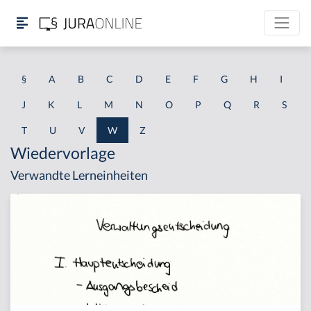
§
A
B
C
D
E
F
G
H
I
J
K
L
M
N
O
P
Q
R
S
T
U
V
W
Z
Wiedervorlage
Verwandte Lerneinheiten