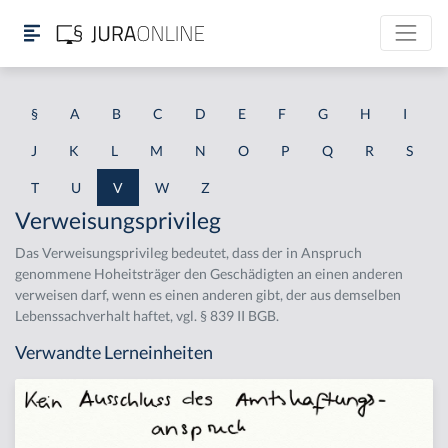
§
A
B
C
D
E
F
G
H
I
J
K
L
M
N
O
P
Q
R
S
T
U
V
W
Z
Verweisungsprivileg
Das Verweisungsprivileg bedeutet, dass der in Anspruch
genommene Hoheitsträger den Geschädigten an einen anderen
verweisen darf, wenn es einen anderen gibt, der aus demselben
Lebenssachverhalt haftet, vgl. § 839 II BGB.
Verwandte Lerneinheiten