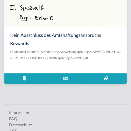
Kein Ausschluss des Amtshaftungsanspruchs
Keywords
Dulde und Liquidiere
,
Amtshaftung
,
Verweisungsprivileg
,
§ 839 BGB
,
Art. 34 GG
,
§ 839 I 2 BGB
,
§ 839 III BGB
,
Richterprivileg
,
§ 839 II BGB
Impressum
FAQ
Datenschutz
AGB