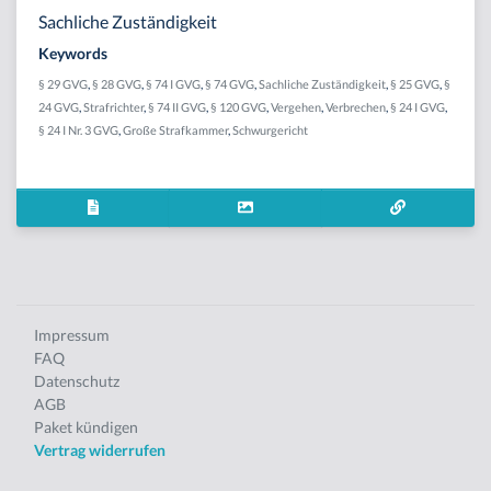
Sachliche Zuständigkeit
Keywords
§ 29 GVG
,
§ 28 GVG
,
§ 74 I GVG
,
§ 74 GVG
,
Sachliche Zuständigkeit
,
§ 25 GVG
,
§
24 GVG
,
Strafrichter
,
§ 74 II GVG
,
§ 120 GVG
,
Vergehen
,
Verbrechen
,
§ 24 I GVG
,
§ 24 I Nr. 3 GVG
,
Große Strafkammer
,
Schwurgericht
Impressum
FAQ
Datenschutz
AGB
Paket kündigen
Vertrag widerrufen