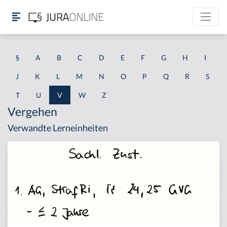
§
A
B
C
D
E
F
G
H
I
J
K
L
M
N
O
P
Q
R
S
T
U
V
W
Z
Vergehen
Verwandte Lerneinheiten