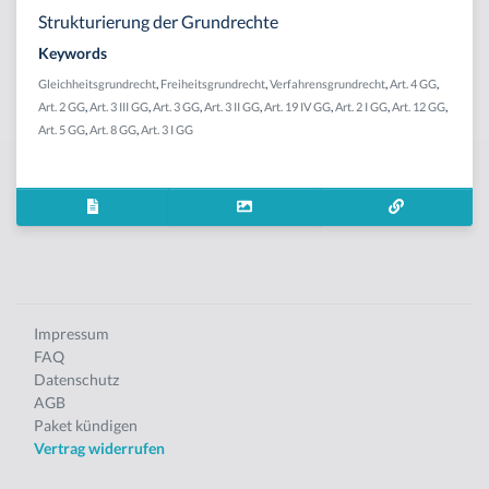
Strukturierung der Grundrechte
Keywords
Gleichheitsgrundrecht
,
Freiheitsgrundrecht
,
Verfahrensgrundrecht
,
Art. 4 GG
,
Art. 2 GG
,
Art. 3 III GG
,
Art. 3 GG
,
Art. 3 II GG
,
Art. 19 IV GG
,
Art. 2 I GG
,
Art. 12 GG
,
Art. 5 GG
,
Art. 8 GG
,
Art. 3 I GG
Impressum
FAQ
Datenschutz
AGB
Paket kündigen
Vertrag widerrufen