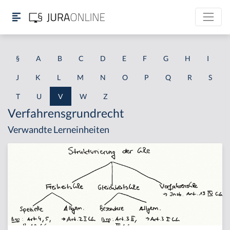
§
A
B
C
D
E
F
G
H
I
J
K
L
M
N
O
P
Q
R
S
T
U
V
W
Z
Verfahrensgrundrecht
Verwandte Lerneinheiten