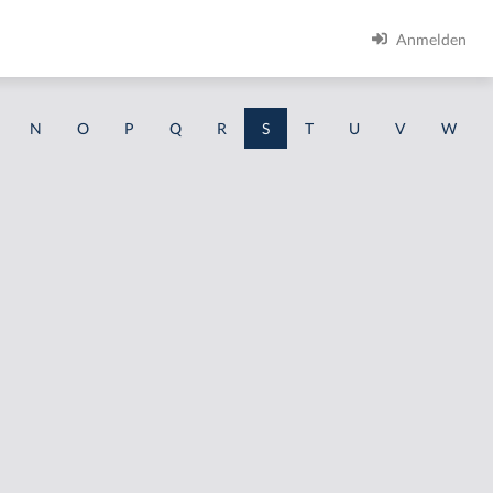
Anmelden
N
O
P
Q
R
S
T
U
V
W