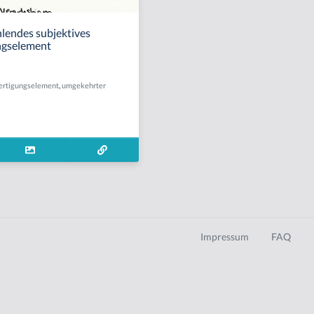
hlendes subjektives
ngselement
fertigungselement
,
umgekehrter
Impressum
FAQ