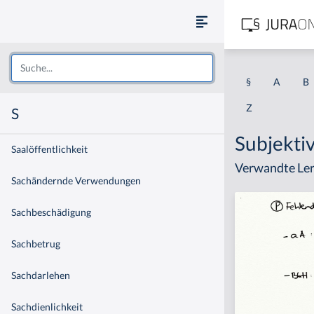
§
A
B
Z
S
Subjekti
Saalöffentlichkeit
Verwandte Ler
Sachändernde Verwendungen
Sachbeschädigung
Sachbetrug
Sachdarlehen
Sachdienlichkeit