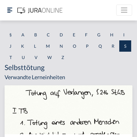
§
A
B
C
D
E
F
G
H
I
J
K
L
M
N
O
P
Q
R
S
T
U
V
W
Z
Selbsttötung
Verwandte Lerneinheiten