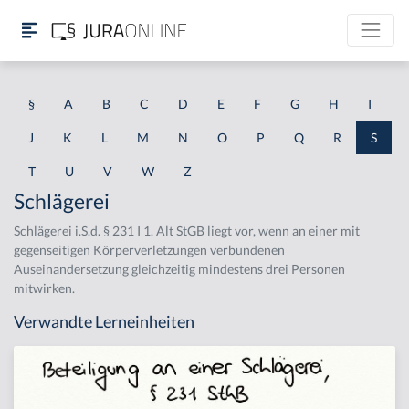
§
A
B
C
D
E
F
G
H
I
J
K
L
M
N
O
P
Q
R
S
T
U
V
W
Z
Schlägerei
Schlägerei i.S.d. § 231 I 1. Alt StGB liegt vor, wenn an einer mit
gegenseitigen Körperverletzungen verbundenen
Auseinandersetzung gleichzeitig mindestens drei Personen
mitwirken.
Verwandte Lerneinheiten