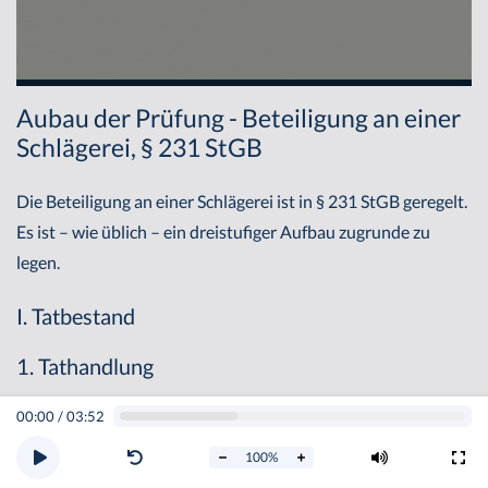
Aubau der Prüfung - Beteiligung an einer
Schlägerei, § 231 StGB
Die Beteiligung an einer Schlägerei ist in § 231 StGB geregelt.
Es ist – wie üblich – ein dreistufiger Aufbau zugrunde zu
legen.
I. Tatbestand
1. Tathandlung
00:00
/
03:52
Im Tatbestand setzt die Beteiligung an einer Schlägerei
zunächst eine Tathandlung i.s.d. Absatzes 1 der Norm voraus.
100
%
Tathandlung im Rahmen der Beteiligung an einer Schlägerei