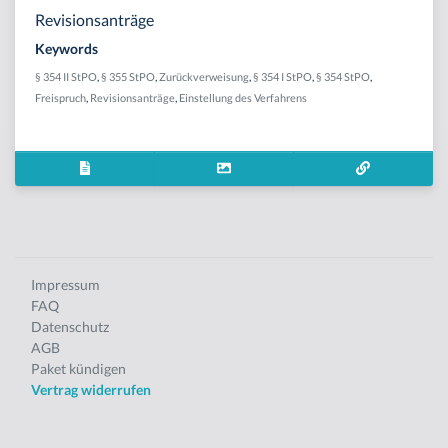
Revisionsanträge
Keywords
§ 354 II StPO
,
§ 355 StPO
,
Zurückverweisung
,
§ 354 I StPO
,
§ 354 StPO
,
Freispruch
,
Revisionsanträge
,
Einstellung des Verfahrens
Impressum
FAQ
Datenschutz
AGB
Paket kündigen
Vertrag widerrufen