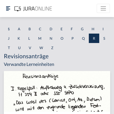
§
A
B
C
D
E
F
G
H
I
J
K
L
M
N
O
P
Q
R
S
T
U
V
W
Z
Revisionsanträge
Verwandte Lerneinheiten