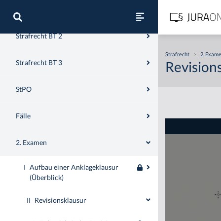
Strafrecht BT 1
Strafrecht BT 2
Strafrecht
>
2. Exam
Strafrecht BT 3
Revision
StPO
Fälle
2. Examen
I
Aufbau einer Anklageklausur
(Überblick)
II
Revisionsklausur