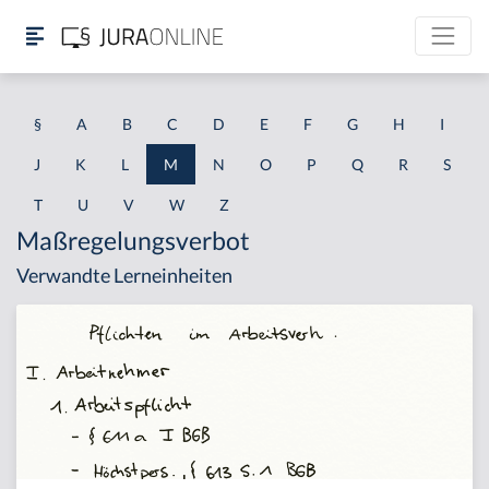
§
A
B
C
D
E
F
G
H
I
J
K
L
M
N
O
P
Q
R
S
T
U
V
W
Z
Maßregelungsverbot
Verwandte Lerneinheiten