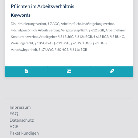
Pflichten im Arbeitsverhältnis
Keywords
Diskriminierungsverbot
,
§ 7 AGG
,
Arbeitspflicht
,
Maßregelungsverbot
,
Höchstpersönlich
,
Arbeitsvertrag
,
Vergütungspflicht
,
§ 612 BGB
,
Arbeitnehmer
,
Konkurrenzverbot
,
Arbeitgeber
,
§ 3 I BUrlG
,
§ 612a BGB
,
§ 618 BGB
,
§ 3 BUrlG
,
Weisungsrecht
,
§ 106 GewO
,
§ 613 BGB
,
§ 613 S. 1 BGB
,
§ 61 HGB
,
Verschwiegenheit
,
§ 17 UWG
,
§ 60 HGB
,
§ 611a BGB
Impressum
FAQ
Datenschutz
AGB
Paket kündigen