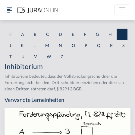
§
A
B
C
D
E
F
G
H
I
J
K
L
M
N
O
P
Q
R
S
T
U
V
W
Z
Inhibitorium
Inhibitorium bedeutet, dass der Vollstreckungsschuldner die
Forderung nicht bei dem Drittschuldner einziehen oder diese an
einen Dritten abtreten darf, § 829 I 2 BGB.
Verwandte Lerneinheiten