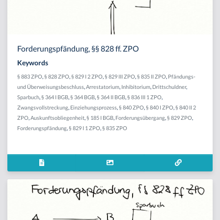
Forderungspfändung, §§ 828 ff. ZPO
Keywords
§ 883 ZPO
,
§ 828 ZPO
,
§ 829 I 2 ZPO
,
§ 829 III ZPO
,
§ 835 II ZPO
,
Pfändungs-
und Überweisungsbeschluss
,
Arrestatorium
,
Inhibitorium
,
Drittschuldner
,
Sparbuch
,
§ 364 I BGB
,
§ 364 BGB
,
§ 364 II BGB
,
§ 836 III 1 ZPO
,
Zwangsvollstreckung
,
Einziehungsprozess
,
§ 840 ZPO
,
§ 840 I ZPO
,
§ 840 II 2
ZPO
,
Auskunftsobliegenheit
,
§ 185 I BGB
,
Forderungsübergang
,
§ 829 ZPO
,
Forderungspfändung
,
§ 829 I 1 ZPO
,
§ 835 ZPO