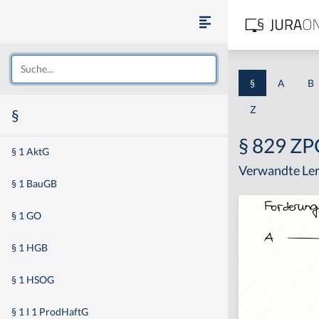
§
A
B
Z
§
§ 829 Z
§ 1 AktG
Verwandte Ler
§ 1 BauGB
§ 1 GO
§ 1 HGB
§ 1 HSOG
§ 1 I 1 ProdHaftG