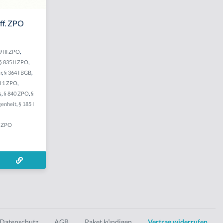
ff. ZPO
9 III ZPO
,
§ 835 II ZPO
,
r
,
§ 364 I BGB
,
II 1 ZPO
,
s
,
§ 840 ZPO
,
§
genheit
,
§ 185 I
5 ZPO
Datenschutz
AGB
Paket kündigen
Vertrag widerrufen