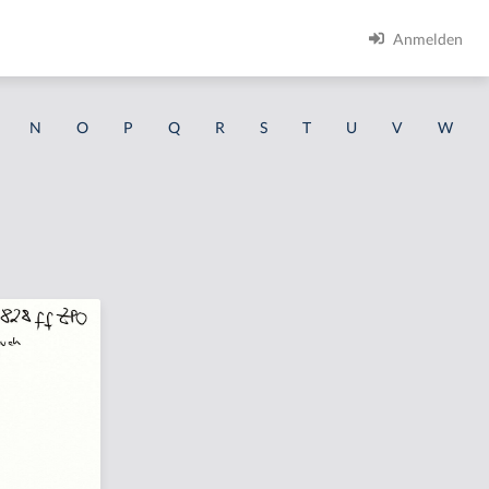
Anmelden
N
O
P
Q
R
S
T
U
V
W