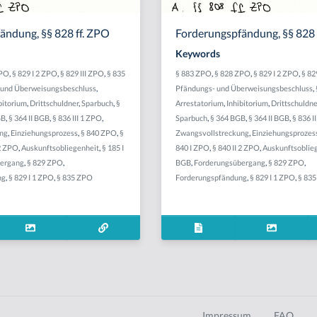
ändung, §§ 828 ff. ZPO
Forderungspfändung, §§ 828 
Keywords
ZPO
,
§ 829 I 2 ZPO
,
§ 829 III ZPO
,
§ 835
§ 883 ZPO
,
§ 828 ZPO
,
§ 829 I 2 ZPO
,
§ 82
 und Überweisungsbeschluss
,
Pfändungs- und Überweisungsbeschluss
,
bitorium
,
Drittschuldner
,
Sparbuch
,
§
Arrestatorium
,
Inhibitorium
,
Drittschuldne
GB
,
§ 364 II BGB
,
§ 836 III 1 ZPO
,
Sparbuch
,
§ 364 BGB
,
§ 364 II BGB
,
§ 836 I
ung
,
Einziehungsprozess
,
§ 840 ZPO
,
§
Zwangsvollstreckung
,
Einziehungsprozes
 2 ZPO
,
Auskunftsobliegenheit
,
§ 185 I
840 I ZPO
,
§ 840 II 2 ZPO
,
Auskunftsoblie
bergang
,
§ 829 ZPO
,
BGB
,
Forderungsübergang
,
§ 829 ZPO
,
ng
,
§ 829 I 1 ZPO
,
§ 835 ZPO
Forderungspfändung
,
§ 829 I 1 ZPO
,
§ 83
Impressum
FAQ