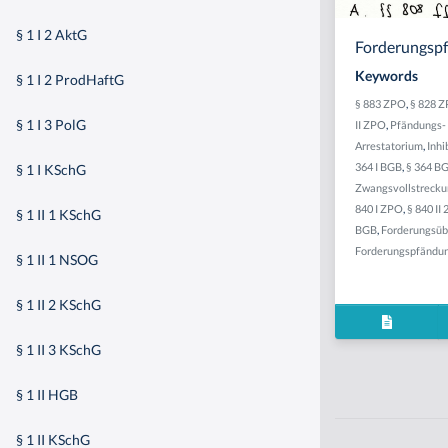
§ 1 I 2 AktG
Forderungspf
Keywords
§ 1 I 2 ProdHaftG
§ 883 ZPO
,
§ 828 
§ 1 I 3 PolG
II ZPO
,
Pfändungs-
Arrestatorium
,
Inhi
364 I BGB
,
§ 364 B
§ 1 I KSchG
Zwangsvollstreck
840 I ZPO
,
§ 840 II
§ 1 II 1 KSchG
BGB
,
Forderungsü
Forderungspfändu
§ 1 II 1 NSOG
§ 1 II 2 KSchG
§ 1 II 3 KSchG
§ 1 II HGB
§ 1 II KSchG