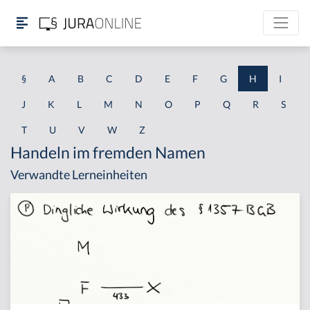
§
A
B
C
D
E
F
G
H
I
J
K
L
M
N
O
P
Q
R
S
T
U
V
W
Z
Handeln im fremden Namen
Verwandte Lerneinheiten