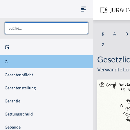
§
A
B
Z
G
Gesetzli
G
Verwandte Ler
Garantenpflicht
Garantenstellung
Garantie
Gattungsschuld
Gebäude