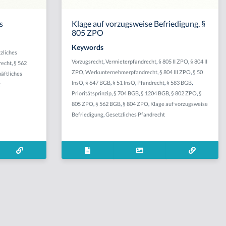
s
Klage auf vorzugsweise Befriedigung, §
805 ZPO
Keywords
zliches
Vorzugsrecht
,
Vermieterpfandrecht
,
§ 805 II ZPO
,
§ 804 II
recht
,
§ 562
ZPO
,
Werkunternehmerpfandrecht
,
§ 804 III ZPO
,
§ 50
äftliches
InsO
,
§ 647 BGB
,
§ 51 InsO
,
Pfandrecht
,
§ 583 BGB
,
t
Prioritätsprinzip
,
§ 704 BGB
,
§ 1204 BGB
,
§ 802 ZPO
,
§
805 ZPO
,
§ 562 BGB
,
§ 804 ZPO
,
Klage auf vorzugsweise
Befriedigung
,
Gesetzliches Pfandrecht