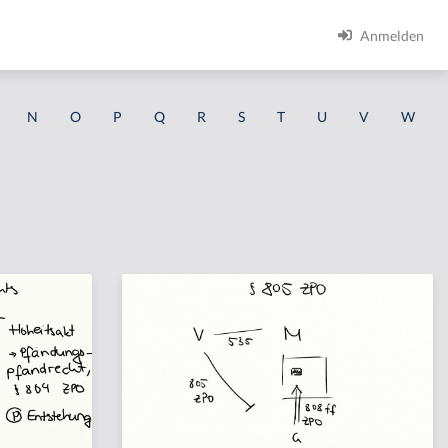
Anmelden
N
O
P
Q
R
S
T
U
V
W