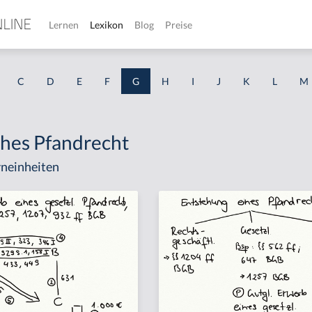
Lernen
Lexikon
Blog
Preise
C
D
E
F
G
H
I
J
K
L
M
ches Pfandrecht
neinheiten