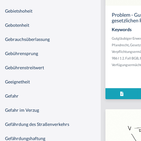
Gebietshoheit
Problem - Gu
gesetzlichen
Gebotenheit
Keywords
Gutgläubiger Erwe
Gebrauchsüberlassung
Pfandrecht
,
Gesetz
Verpflichtungserm
Gebührensprung
986 I 1 2. Fall BGB
,
Verfügungsermäch
Gebührenstreitwert
Geeignetheit
Gefahr
Gefahr im Verzug
Gefährdung des Straßenverkehrs
Gefährdungshaftung