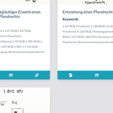
tgläubiger Erwerb eines
Entstehung eines Pfandrecht
 Pfandrechts
Keywords
§ 647 BGB
,
Pfandrecht
,
§ 1204 BGB
,
Geset
rb
,
§ 1257 BGB
,
§ 647 BGB
,
Pfandrecht
,
§ 1207 BGB
,
Pfändungspfand
liches Pfandrecht
,
BGB
,
§ 1257 BGB
,
§ 804 ZPO
,
Rechtsgesch
ächtigung
,
§ 185 BGB
,
§ 185 I BGB
,
§
Pfandrecht
,
Werkunternehmerpfandrech
§ 1207 BGB
,
§ 986 I 1 1. Fall BGB
,
tigung
,
Werkunternehmerpfandrecht