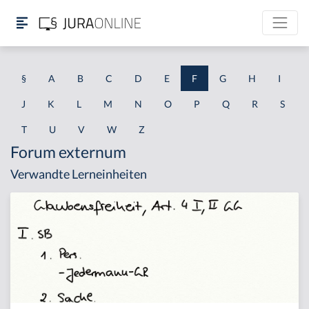
§
A
B
C
D
E
F
G
H
I
J
K
L
M
N
O
P
Q
R
S
T
U
V
W
Z
Forum externum
Verwandte Lerneinheiten