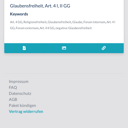
Glaubensfreiheit, Art. 4 I, II GG
Keywords
Art. 4 GG
,
Religionsfreiheit
,
Glaubensfreiheit
,
Glaube
,
Forum internum
,
Art. 4 I
GG
,
Forum externum
,
Art. 4 II GG
,
negative Glaubensfreiheit
Impressum
FAQ
Datenschutz
AGB
Paket kündigen
Vertrag widerrufen