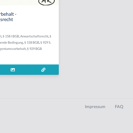
behalt -
srecht
t
,
§ 158 I BGB
,
Anwartschaftsrecht
,
§
bende Bedingung
,
§ 158 BGB
,
§ 929 S.
igentumsvorbehalt
,
§ 929 BGB
Impressum
FAQ