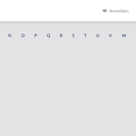
Anmelden
N
O
P
Q
R
S
T
U
V
W