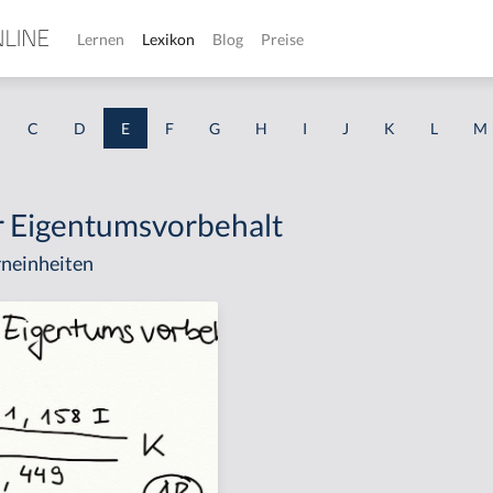
Lernen
Lexikon
Blog
Preise
C
D
E
F
G
H
I
J
K
L
M
r Eigentumsvorbehalt
neinheiten