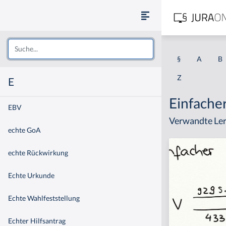
§
A
B
Z
E
Einfache
EBV
Verwandte Ler
echte GoA
echte Rückwirkung
Echte Urkunde
Echte Wahlfeststellung
Echter Hilfsantrag