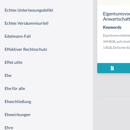
Echtes Unterlassungsdelikt
Eigentumsvor
Anwartschaft
Echtes Versäumnisurteil
Keywords
Eigentumsvorbehal
Edelmann-Fall
449 BGB
,
aufschie
1 BGB
,
Einfacher E
Effektiver Rechtsschutz
Effet utile
Ehe
Ehe für alle
Eheschließung
Ehewirkungen
Ehre