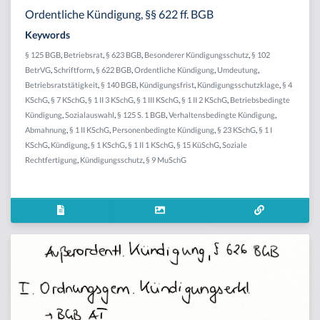
Ordentliche Kündigung, §§ 622 ff. BGB
Keywords
§ 125 BGB
,
Betriebsrat
,
§ 623 BGB
,
Besonderer Kündigungsschutz
,
§ 102
BetrVG
,
Schriftform
,
§ 622 BGB
,
Ordentliche Kündigung
,
Umdeutung
,
Betriebsratstätigkeit
,
§ 140 BGB
,
Kündigungsfrist
,
Kündigungsschutzklage
,
§ 4
KSchG
,
§ 7 KSchG
,
§ 1 II 3 KSchG
,
§ 1 III KSchG
,
§ 1 II 2 KSchG
,
Betriebsbedingte
Kündigung
,
Sozialauswahl
,
§ 125 S. 1 BGB
,
Verhaltensbedingte Kündigung
,
Abmahnung
,
§ 1 II KSchG
,
Personenbedingte Kündigung
,
§ 23 KSchG
,
§ 1 I
KSchG
,
Kündigung
,
§ 1 KSchG
,
§ 1 II 1 KSchG
,
§ 15 KüSchG
,
Soziale
Rechtfertigung
,
Kündigungsschutz
,
§ 9 MuSchG