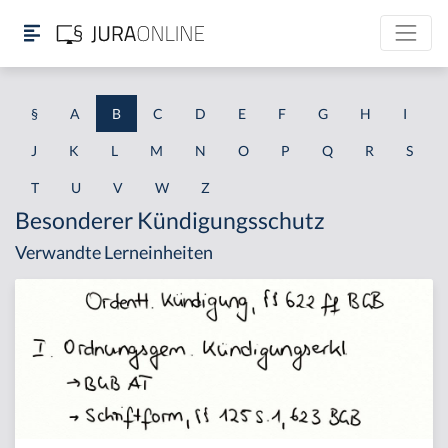
§
A
B
C
D
E
F
G
H
I
J
K
L
M
N
O
P
Q
R
S
T
U
V
W
Z
Besonderer Kündigungsschutz
Verwandte Lerneinheiten