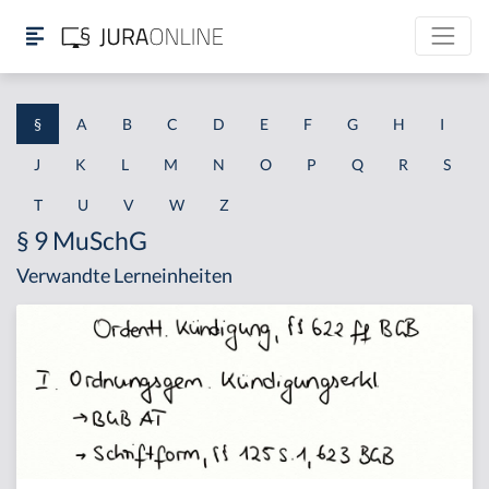
§
A
B
C
D
E
F
G
H
I
J
K
L
M
N
O
P
Q
R
S
T
U
V
W
Z
§ 9 MuSchG
Verwandte Lerneinheiten