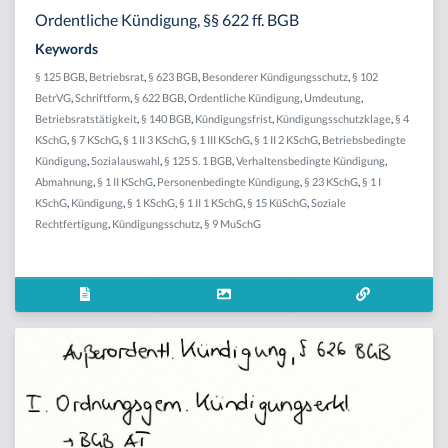
Ordentliche Kündigung, §§ 622 ff. BGB
Keywords
§ 125 BGB
,
Betriebsrat
,
§ 623 BGB
,
Besonderer Kündigungsschutz
,
§ 102
BetrVG
,
Schriftform
,
§ 622 BGB
,
Ordentliche Kündigung
,
Umdeutung
,
Betriebsratstätigkeit
,
§ 140 BGB
,
Kündigungsfrist
,
Kündigungsschutzklage
,
§ 4
KSchG
,
§ 7 KSchG
,
§ 1 II 3 KSchG
,
§ 1 III KSchG
,
§ 1 II 2 KSchG
,
Betriebsbedingte
Kündigung
,
Sozialauswahl
,
§ 125 S. 1 BGB
,
Verhaltensbedingte Kündigung
,
Abmahnung
,
§ 1 II KSchG
,
Personenbedingte Kündigung
,
§ 23 KSchG
,
§ 1 I
KSchG
,
Kündigung
,
§ 1 KSchG
,
§ 1 II 1 KSchG
,
§ 15 KüSchG
,
Soziale
Rechtfertigung
,
Kündigungsschutz
,
§ 9 MuSchG