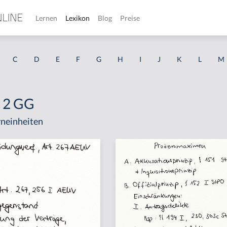
Lernen
Lexikon
Blog
Preise
C
D
E
F
G
H
I
J
K
L
M
I 2 GG
neinheiten