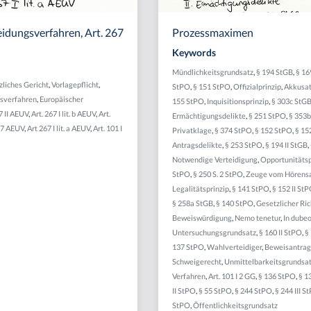
idungsverfahren, Art. 267
Prozessmaximen
Keywords
Mündlichkeitsgrundsatz
,
§ 194 StGB
,
§ 1
zliches Gericht
,
Vorlagepflicht
,
StPO
,
§ 151 StPO
,
Offizialprinzip
,
Akkusat
sverfahren
,
Europäischer
155 StPO
,
Inquisitionsprinzip
,
§ 303c StG
7 II AEUV
,
Art. 267 I lit. b AEUV
,
Art.
Ermächtigungsdelikte
,
§ 251 StPO
,
§ 353
67 AEUV
,
Art 267 I lit. a AEUV
,
Art. 101 I
Privatklage
,
§ 374 StPO
,
§ 152 StPO
,
§ 15
Antragsdelikte
,
§ 253 StPO
,
§ 194 II StGB
,
Notwendige Verteidigung
,
Opportunitätsp
StPO
,
§ 250 S. 2 StPO
,
Zeuge vom Hörens
Legalitätsprinzip
,
§ 141 StPO
,
§ 152 II St
§ 258a StGB
,
§ 140 StPO
,
Gesetzlicher Ric
Beweiswürdigung
,
Nemo tenetur
,
In dubeo
Untersuchungsgrundsatz
,
§ 160 II StPO
,
§
137 StPO
,
Wahlverteidiger
,
Beweisantrag
Schweigerecht
,
Unmittelbarkeitsgrundsa
Verfahren
,
Art. 101 I 2 GG
,
§ 136 StPO
,
§ 1
II StPO
,
§ 55 StPO
,
§ 244 StPO
,
§ 244 III S
StPO
,
Öffentlichkeitsgrundsatz