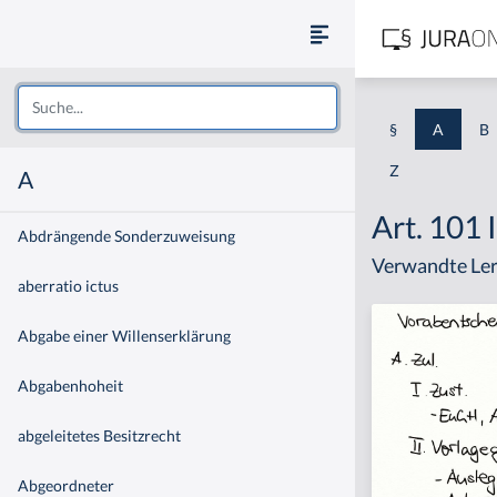
§
A
B
Z
A
Art. 101 
Abdrängende Sonderzuweisung
Verwandte Ler
aberratio ictus
Abgabe einer Willenserklärung
Abgabenhoheit
abgeleitetes Besitzrecht
Abgeordneter