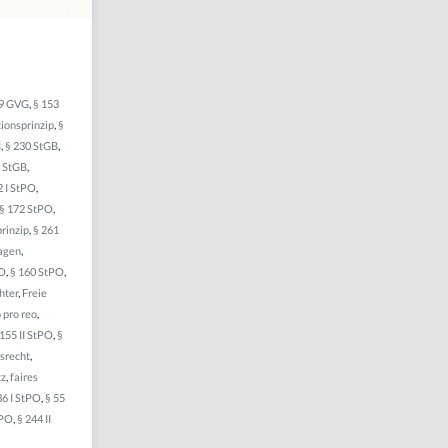
69 GVG
,
§ 153
ionsprinzip
,
§
B
,
§ 230 StGB
,
b StGB
,
2 I StPO
,
§ 172 StPO
,
rinzip
,
§ 261
agen
,
PO
,
§ 160 StPO
,
hter
,
Freie
 pro reo
,
 155 II StPO
,
§
srecht
,
tz
,
faires
36 I StPO
,
§ 55
tPO
,
§ 244 II