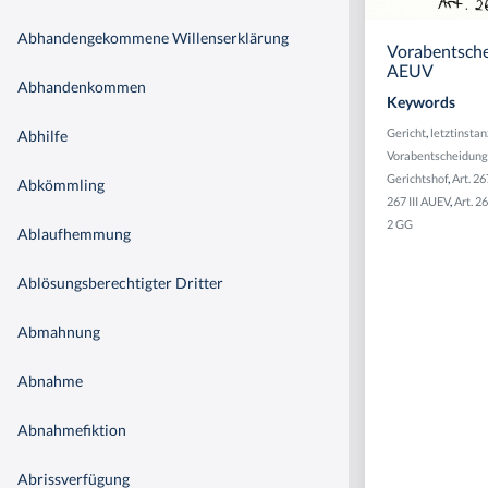
Abhandengekommene Willenserklärung
Vorabentsche
AEUV
Abhandenkommen
Keywords
Gericht
,
letztinstan
Abhilfe
Vorabentscheidung
Gerichtshof
,
Art. 26
Abkömmling
267 III AUEV
,
Art. 2
2 GG
Ablaufhemmung
Ablösungsberechtigter Dritter
Abmahnung
Abnahme
Abnahmefiktion
Abrissverfügung