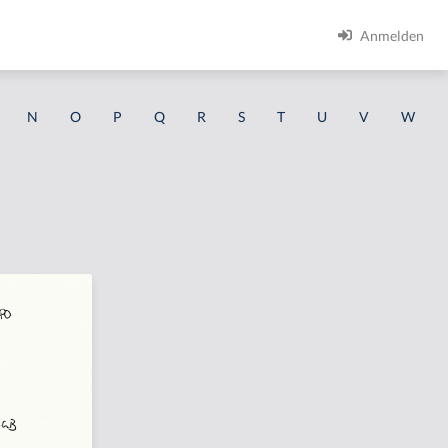
Anmelden
N
O
P
Q
R
S
T
U
V
W