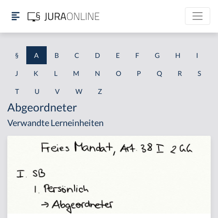
§
A
B
C
D
E
F
G
H
I
J
K
L
M
N
O
P
Q
R
S
T
U
V
W
Z
Abgeordneter
Verwandte Lerneinheiten