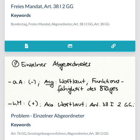
Freies Mandat, Art. 38 I 2 GG
Keywords
Bundestag
,
Freies Mandat
,
Abgeordneter
,
Art. 38 I 2 GG
,
Art. 38 GG
Problem - Einzelner Abgeordneter
Keywords
Art. 76 GG
,
Gesetzgebungsverfahren
,
Abgeordneter
,
Art. 38 I 2 GG