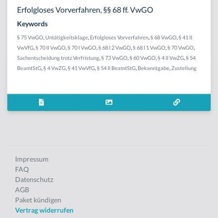
Erfolgloses Vorverfahren, §§ 68 ff. VwGO
Keywords
§ 75 VwGO
,
Untätigkeitsklage
,
Erfolgloses Vorverfahren
,
§ 68 VwGO
,
§ 41 II
VwVfG
,
§ 70 II VwGO
,
§ 70 I VwGO
,
§ 68 I 2 VwGO
,
§ 68 I 1 VwGO
,
§ 70 VwGO
,
Sachentscheidung trotz Verfristung
,
§ 73 VwGO
,
§ 60 VwGO
,
§ 4 II VwZG
,
§ 54
BeamtStG
,
§ 4 VwZG
,
§ 41 VwVfG
,
§ 54 II BeamtStG
,
Bekanntgabe
,
Zustellung
Impressum
FAQ
Datenschutz
AGB
Paket kündigen
Vertrag widerrufen