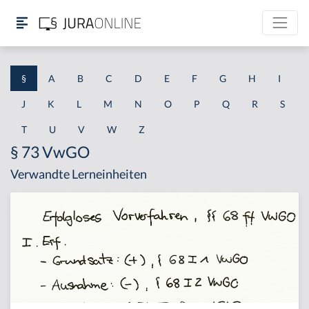
§
A
B
C
D
E
F
G
H
I
J
K
L
M
N
O
P
Q
R
S
T
U
V
W
Z
§ 73 VwGO
Verwandte Lerneinheiten