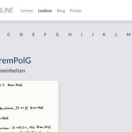
Lernen
Lexikon
Blog
Preise
C
D
E
F
G
H
I
J
K
L
M
 BremPolG
neinheiten