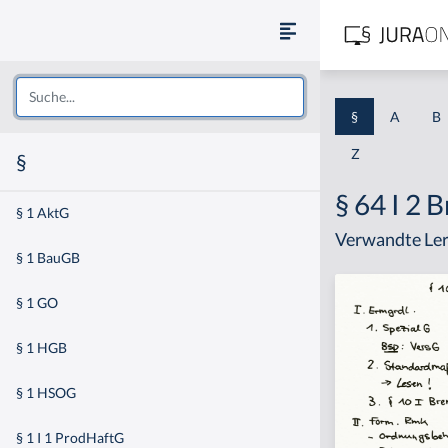
§
A
B
Z
§
§ 64 I 2
§ 1 AktG
Verwandte Ler
§ 1 BauGB
§ 1 GO
§ 1 HGB
§ 1 HSOG
§ 1 I 1 ProdHaftG