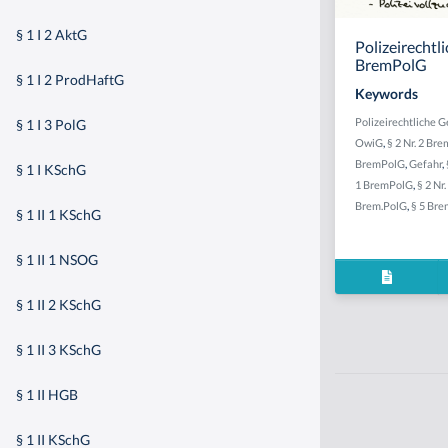
§ 1 I 2 AktG
Polizeirechtli
BremPolG
§ 1 I 2 ProdHaftG
Keywords
Polizeirechtliche 
§ 1 I 3 PolG
OwiG
,
§ 2 Nr. 2 Br
BremPolG
,
Gefahr
,
§ 1 I KSchG
1 BremPolG
,
§ 2 Nr
Brem.PolG
,
§ 5 Br
§ 1 II 1 KSchG
§ 1 II 1 NSOG
§ 1 II 2 KSchG
§ 1 II 3 KSchG
§ 1 II HGB
§ 1 II KSchG