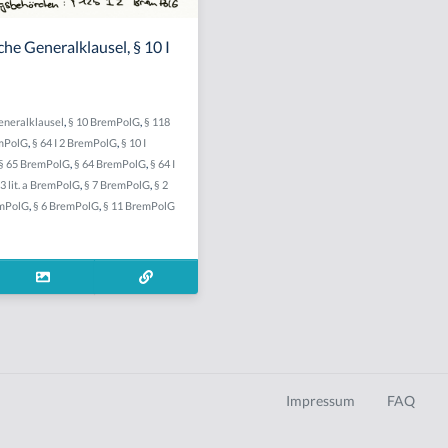
che Generalklausel, § 10 I
Generalklausel
,
§ 10 BremPolG
,
§ 118
emPolG
,
§ 64 I 2 BremPolG
,
§ 10 I
§ 65 BremPolG
,
§ 64 BremPolG
,
§ 64 I
. 3 lit. a BremPolG
,
§ 7 BremPolG
,
§ 2
emPolG
,
§ 6 BremPolG
,
§ 11 BremPolG
Impressum
FAQ