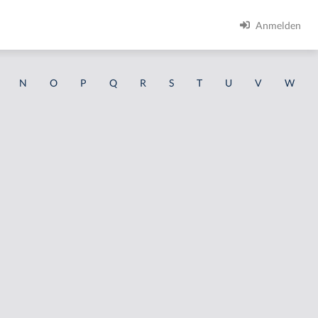
Anmelden
N
O
P
Q
R
S
T
U
V
W