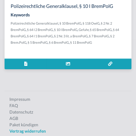
Polizeirechtliche Generalklausel, § 10 I BremPolG
Keywords
Polizeirechtliche Generalklausel
,
§ 10 BremPolG
,
§ 118 OwiG
,
§ 2 Nr. 2
BremPolG
,
§ 64 I 2 BremPolG
,
§ 10 I BremPolG
,
Gefahr
,
§ 65 BremPolG
,
§ 64
BremPolG
,
§ 64 I 1 BremPolG
,
§ 2 Nr. 3 lit. a BremPolG
,
§ 7 BremPolG
,
§ 2
Brem.PolG
,
§ 5 BremPolG
,
§ 6 BremPolG
,
§ 11 BremPolG
Impressum
FAQ
Datenschutz
AGB
Paket kündigen
Vertrag widerrufen