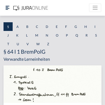
§
A
B
C
D
E
F
G
H
I
J
K
L
M
N
O
P
Q
R
S
T
U
V
W
Z
§ 64 I 1 BremPolG
Verwandte Lerneinheiten