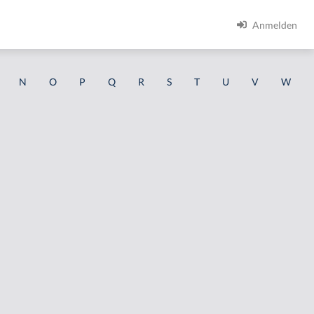
Anmelden
N
O
P
Q
R
S
T
U
V
W