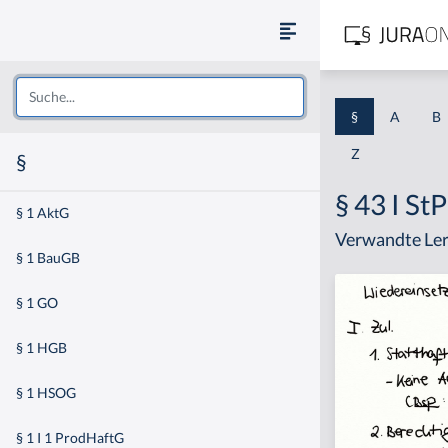
§
A
B
Z
§
§ 43 I St
§ 1 AktG
Verwandte Ler
§ 1 BauGB
§ 1 GO
§ 1 HGB
§ 1 HSOG
§ 1 I 1 ProdHaftG