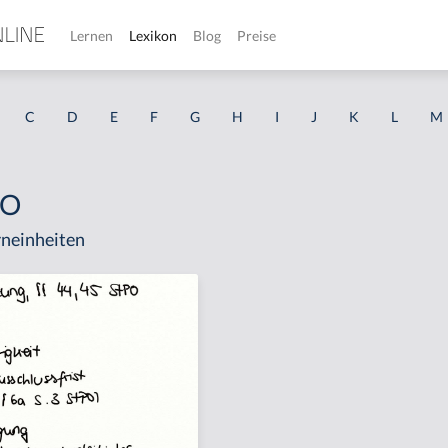
Lernen
Lexikon
Blog
Preise
C
D
E
F
G
H
I
J
K
L
M
PO
neinheiten