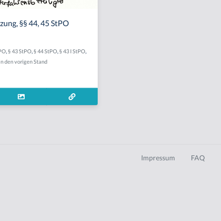
zung, §§ 44, 45 StPO
tPO
,
§ 43 StPO
,
§ 44 StPO
,
§ 43 I StPO
,
n den vorigen Stand
Impressum
FAQ