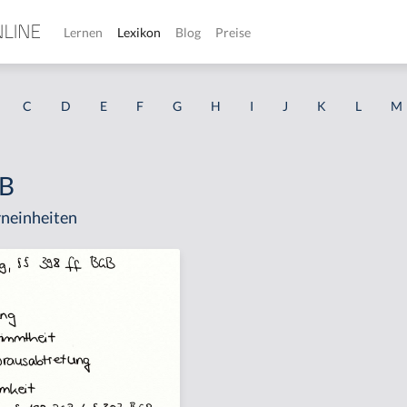
Lernen
Lexikon
Blog
Preise
C
D
E
F
G
H
I
J
K
L
M
GB
neinheiten