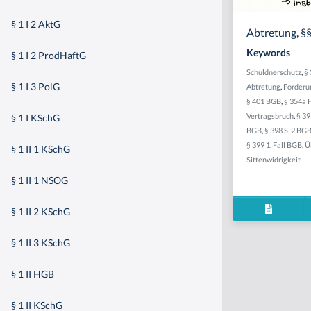
§ 1 I 2 AktG
Abtretung, §§
Keywords
§ 1 I 2 ProdHaftG
Schuldnerschutz
,
§
§ 1 I 3 PolG
Abtretung
,
Forderu
§ 401 BGB
,
§ 354a
Vertragsbruch
,
§ 39
§ 1 I KSchG
BGB
,
§ 398 S. 2 BG
§ 399 1. Fall BGB
,
Ü
§ 1 II 1 KSchG
Sittenwidrigkeit
§ 1 II 1 NSOG
§ 1 II 2 KSchG
§ 1 II 3 KSchG
§ 1 II HGB
§ 1 II KSchG