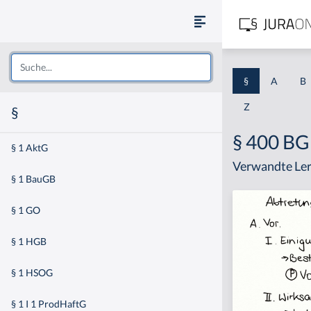
§
A
B
Z
§
§ 400 B
§ 1 AktG
Verwandte Ler
§ 1 BauGB
§ 1 GO
§ 1 HGB
§ 1 HSOG
§ 1 I 1 ProdHaftG