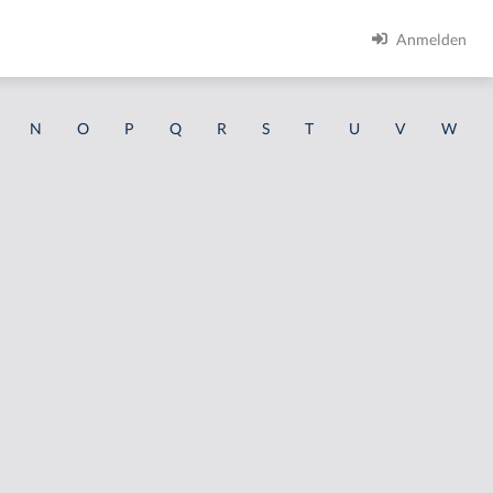
Anmelden
N
O
P
Q
R
S
T
U
V
W