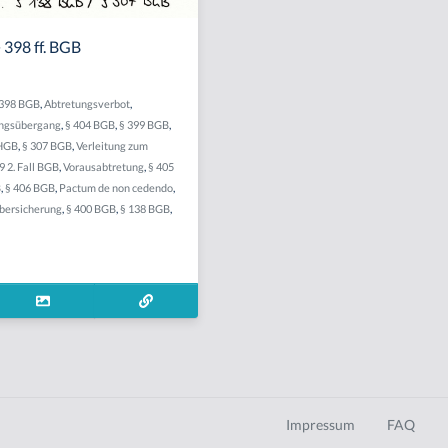
 398 ff. BGB
 398 BGB
,
Abtretungsverbot
,
ngsübergang
,
§ 404 BGB
,
§ 399 BGB
,
 HGB
,
§ 307 BGB
,
Verleitung zum
9 2. Fall BGB
,
Vorausabtretung
,
§ 405
B
,
§ 406 BGB
,
Pactum de non cedendo
,
bersicherung
,
§ 400 BGB
,
§ 138 BGB
,
Impressum
FAQ