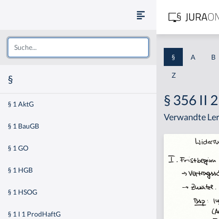
§
A
B
Z
§
§ 356 II 
§ 1 AktG
Verwandte Ler
§ 1 BauGB
§ 1 GO
§ 1 HGB
§ 1 HSOG
§ 1 I 1 ProdHaftG