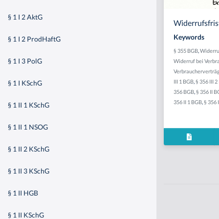
§ 1 I 2 AktG
Widerrufsfris
Keywords
§ 1 I 2 ProdHaftG
§ 355 BGB
,
Widerru
§ 1 I 3 PolG
Widerruf bei Verbr
Verbraucherverträ
III 1 BGB
,
§ 356 III 
§ 1 I KSchG
356 BGB
,
§ 356 II 
356 II 1 BGB
,
§ 356 
§ 1 II 1 KSchG
§ 1 II 1 NSOG
§ 1 II 2 KSchG
§ 1 II 3 KSchG
§ 1 II HGB
§ 1 II KSchG