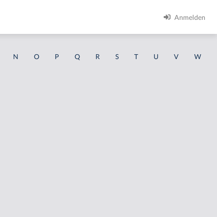
Anmelden
N
O
P
Q
R
S
T
U
V
W