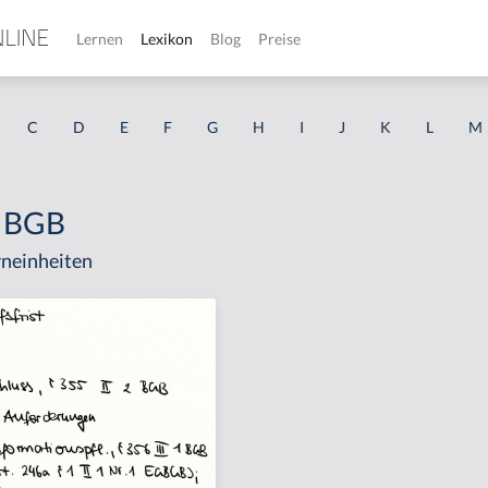
Lernen
Lexikon
Blog
Preise
C
D
E
F
G
H
I
J
K
L
M
2 BGB
neinheiten