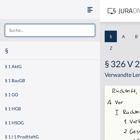
§
A
B
Z
§
§ 326 V 
§ 1 AktG
Verwandte Ler
§ 1 BauGB
§ 1 GO
§ 1 HGB
§ 1 HSOG
§ 1 I 1 ProdHaftG