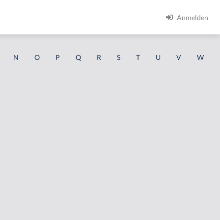
Anmelden
N
O
P
Q
R
S
T
U
V
W