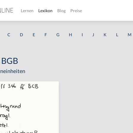
Lernen
Lexikon
Blog
Preise
C
D
E
F
G
H
I
J
K
L
M
2 BGB
neinheiten