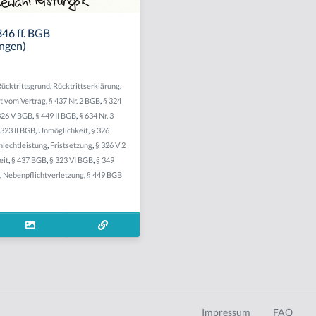
346 ff. BGB
ngen)
Rücktrittsgrund
,
Rücktrittserklärung
,
tt vom Vertrag
,
§ 437 Nr. 2 BGB
,
§ 324
326 V BGB
,
§ 449 II BGB
,
§ 634 Nr. 3
 323 II BGB
,
Unmöglichkeit
,
§ 326
hlechtleistung
,
Fristsetzung
,
§ 326 V 2
eit
,
§ 437 BGB
,
§ 323 VI BGB
,
§ 349
,
Nebenpflichtverletzung
,
§ 449 BGB
Impressum
FAQ