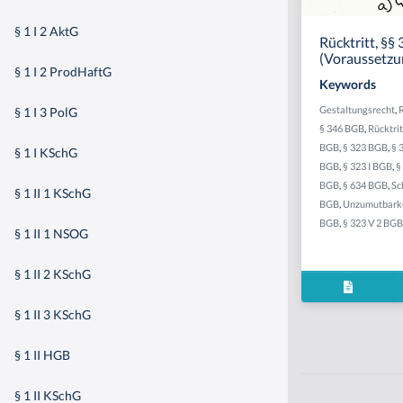
§ 1 I 2 AktG
Rücktritt, §§ 
(Voraussetzu
§ 1 I 2 ProdHaftG
Keywords
Gestaltungsrecht
,
§ 1 I 3 PolG
§ 346 BGB
,
Rücktri
BGB
,
§ 323 BGB
,
§ 
§ 1 I KSchG
BGB
,
§ 323 I BGB
,
§
BGB
,
§ 634 BGB
,
Sc
§ 1 II 1 KSchG
BGB
,
Unzumutbark
BGB
,
§ 323 V 2 BGB
§ 1 II 1 NSOG
§ 1 II 2 KSchG
§ 1 II 3 KSchG
§ 1 II HGB
§ 1 II KSchG