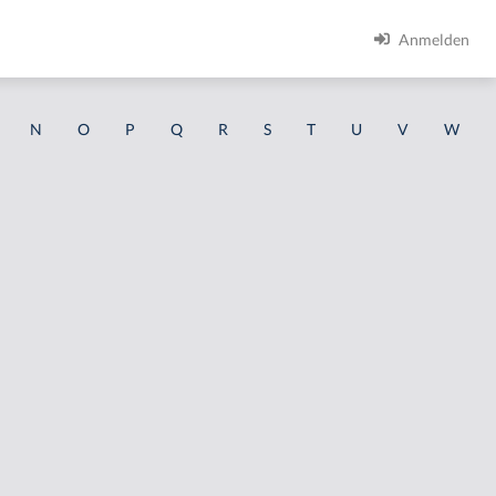
Anmelden
N
O
P
Q
R
S
T
U
V
W