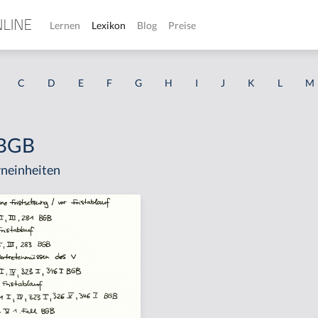
Lernen
Lexikon
Blog
Preise
C
D
E
F
G
H
I
J
K
L
M
 BGB
neinheiten