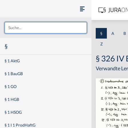
§
A
B
Z
§
§ 326 IV
§ 1 AktG
Verwandte Ler
§ 1 BauGB
§ 1 GO
§ 1 HGB
§ 1 HSOG
§ 1 I 1 ProdHaftG