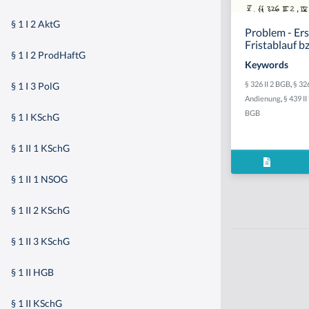
§ 1 I 2 AktG
Problem - Er
Fristablauf b
§ 1 I 2 ProdHaftG
Keywords
§ 326 II 2 BGB
,
§ 32
§ 1 I 3 PolG
Andienung
,
§ 439 I
BGB
§ 1 I KSchG
§ 1 II 1 KSchG
§ 1 II 1 NSOG
§ 1 II 2 KSchG
§ 1 II 3 KSchG
§ 1 II HGB
§ 1 II KSchG