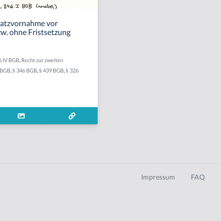
satzvornahme vor
zw. ohne Fristsetzung
6 IV BGB
,
Recht zur zweiten
I BGB
,
§ 346 BGB
,
§ 439 BGB
,
§ 326
Impressum
FAQ