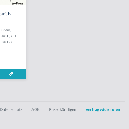
 BauGB
Dispens
,
I BauGB
,
§ 31
30 BauGB
Datenschutz
AGB
Paket kündigen
Vertrag widerrufen