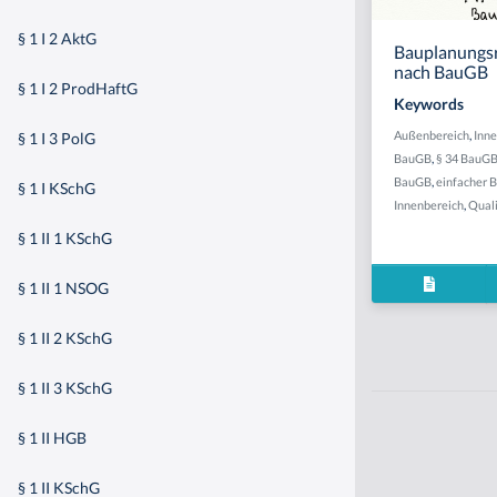
§ 1 I 2 AktG
Bauplanungsr
nach BauGB
§ 1 I 2 ProdHaftG
Keywords
Außenbereich
,
Inne
§ 1 I 3 PolG
BauGB
,
§ 34 BauG
BauGB
,
einfacher 
§ 1 I KSchG
Innenbereich
,
Quali
§ 1 II 1 KSchG
§ 1 II 1 NSOG
§ 1 II 2 KSchG
§ 1 II 3 KSchG
§ 1 II HGB
§ 1 II KSchG