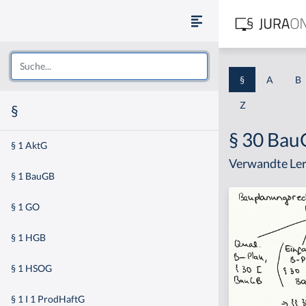
§
A
B
Z
§
§ 30 Ba
§ 1 AktG
Verwandte Ler
§ 1 BauGB
§ 1 GO
§ 1 HGB
§ 1 HSOG
§ 1 I 1 ProdHaftG