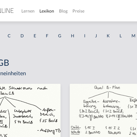
Lernen
Lexikon
Blog
Preise
C
D
E
F
G
H
I
J
K
L
M
uGB
neinheiten