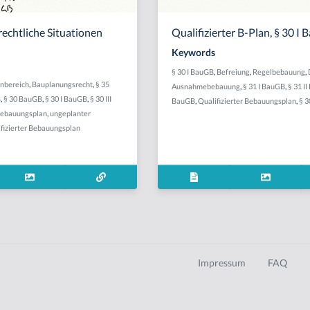
echtliche Situationen
Qualifizierter B-Plan, § 30 I
Keywords
§ 30 I BauGB
,
Befreiung
,
Regelbebauung
,
nbereich
,
Bauplanungsrecht
,
§ 35
Ausnahmebebauung
,
§ 31 I BauGB
,
§ 31 I
B
,
§ 30 BauGB
,
§ 30 I BauGB
,
§ 30 III
BauGB
,
Qualifizierter Bebauungsplan
,
§ 
Bebauungsplan
,
ungeplanter
fizierter Bebauungsplan
Impressum
FAQ