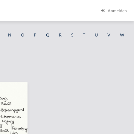
Anmelden
N
O
P
Q
R
S
T
U
V
W