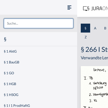
§
A
B
Z
§
§ 266 I S
§ 1 AktG
Verwandte Ler
§ 1 BauGB
§ 1 GO
§ 1 HGB
§ 1 HSOG
§ 1 I 1 ProdHaftG