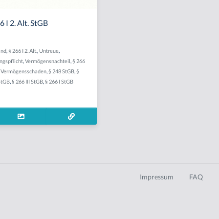
 I 2. Alt. StGB
and
,
§ 266 I 2. Alt.
,
Untreue
,
gspflicht
,
Vermögensnachteil
,
§ 266
,
Vermögensschaden
,
§ 248 StGB
,
§
 StGB
,
§ 266 III StGB
,
§ 266 I StGB
Impressum
FAQ