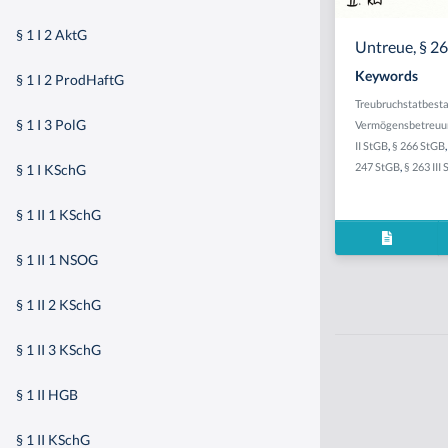
§ 1 I 2 AktG
Untreue, § 266
Keywords
§ 1 I 2 ProdHaftG
Treubruchstatbest
§ 1 I 3 PolG
Vermögensbetreuun
II StGB
,
§ 266 StGB
247 StGB
,
§ 263 III
§ 1 I KSchG
§ 1 II 1 KSchG
§ 1 II 1 NSOG
§ 1 II 2 KSchG
§ 1 II 3 KSchG
§ 1 II HGB
§ 1 II KSchG