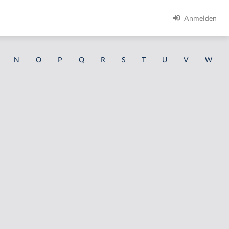
Anmelden
N
O
P
Q
R
S
T
U
V
W