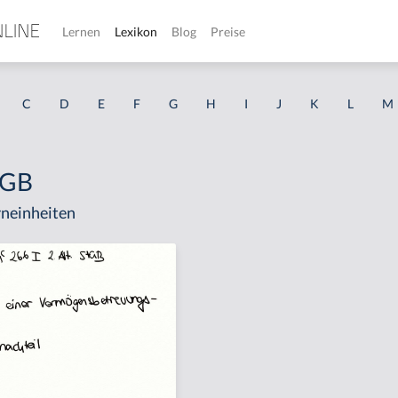
Lernen
Lexikon
Blog
Preise
C
D
E
F
G
H
I
J
K
L
M
tGB
neinheiten