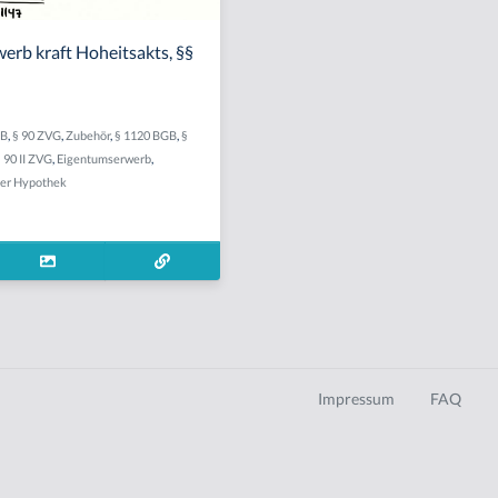
erb kraft Hoheitsakts, §§
GB
,
§ 90 ZVG
,
Zubehör
,
§ 1120 BGB
,
§
 90 II ZVG
,
Eigentumserwerb
,
er Hypothek
Impressum
FAQ