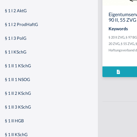
§ 1 I 2 AktG
Eigentumserw
90 II, 55 ZVG
§ 1 I 2 ProdHaftG
Keywords
§ 20 II ZVG
,
§ 97 B
§ 1 I 3 PolG
20 ZVG
,
§ 55 ZVG
,
§
Haftungsverband d
§ 1 I KSchG
§ 1 II 1 KSchG
§ 1 II 1 NSOG
§ 1 II 2 KSchG
§ 1 II 3 KSchG
§ 1 II HGB
§ 1 II KSchG