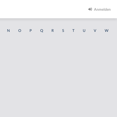
Anmelden
N
O
P
Q
R
S
T
U
V
W