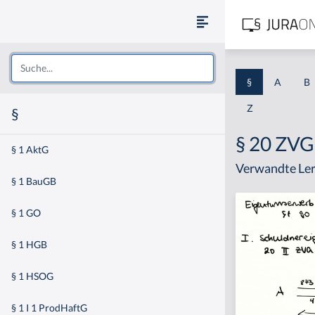
§
A
B
Z
§
§ 20 ZVG
§ 1 AktG
Verwandte Ler
§ 1 BauGB
§ 1 GO
§ 1 HGB
§ 1 HSOG
§ 1 I 1 ProdHaftG