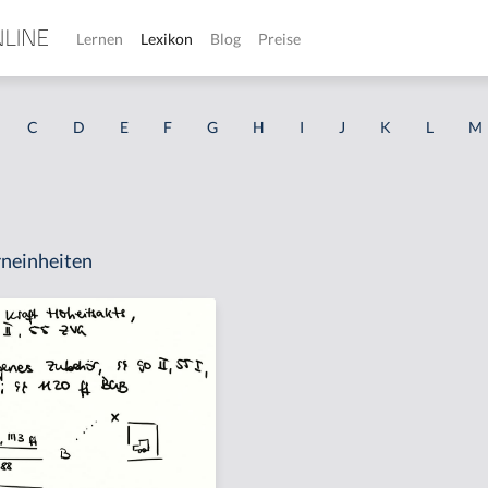
Lernen
Lexikon
Blog
Preise
C
D
E
F
G
H
I
J
K
L
M
neinheiten