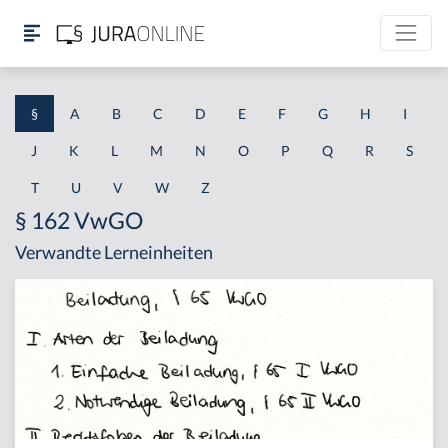
§
A
B
C
D
E
F
G
H
I
J
K
L
M
N
O
P
Q
R
S
T
U
V
W
Z
§ 162 VwGO
Verwandte Lerneinheiten