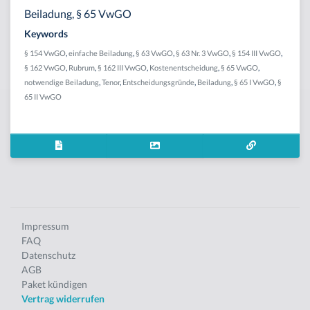
Beiladung, § 65 VwGO
Keywords
§ 154 VwGO
,
einfache Beiladung
,
§ 63 VwGO
,
§ 63 Nr. 3 VwGO
,
§ 154 III VwGO
,
§ 162 VwGO
,
Rubrum
,
§ 162 III VwGO
,
Kostenentscheidung
,
§ 65 VwGO
,
notwendige Beiladung
,
Tenor
,
Entscheidungsgründe
,
Beiladung
,
§ 65 I VwGO
,
§
65 II VwGO
Impressum
FAQ
Datenschutz
AGB
Paket kündigen
Vertrag widerrufen