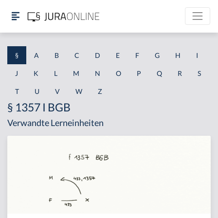
§
A
B
C
D
E
F
G
H
I
J
K
L
M
N
O
P
Q
R
S
T
U
V
W
Z
§ 1357 I BGB
Verwandte Lerneinheiten