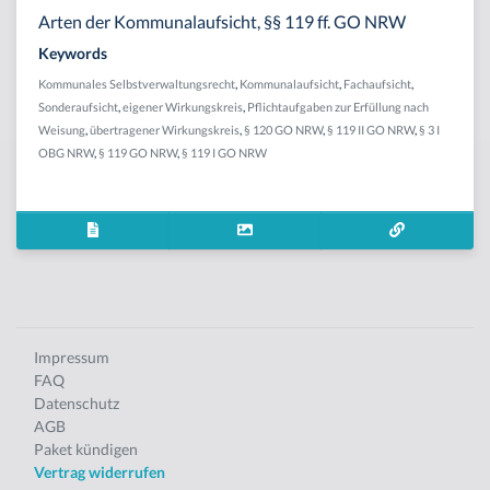
Arten der Kommunalaufsicht, §§ 119 ff. GO NRW
Keywords
Kommunales Selbstverwaltungsrecht
,
Kommunalaufsicht
,
Fachaufsicht
,
Sonderaufsicht
,
eigener Wirkungskreis
,
Pflichtaufgaben zur Erfüllung nach
Weisung
,
übertragener Wirkungskreis
,
§ 120 GO NRW
,
§ 119 II GO NRW
,
§ 3 I
OBG NRW
,
§ 119 GO NRW
,
§ 119 I GO NRW
Impressum
FAQ
Datenschutz
AGB
Paket kündigen
Vertrag widerrufen