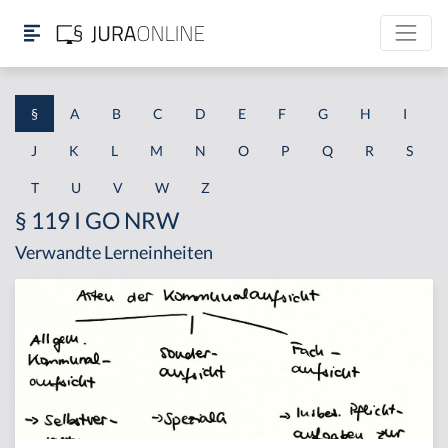
§
A
B
C
D
E
F
G
H
I
J
K
L
M
N
O
P
Q
R
S
T
U
V
W
Z
§ 119 I GO NRW
Verwandte Lerneinheiten