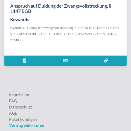
Anspruch auf Duldung der Zwangsvollstreckung, §
1147 BGB
Keywords
Hypothek
,
Duldung der Zwangsvollstreckung
,
§ 1147 BGB
,
§ 1137 BGB
,
§ 1157
S. 2 BGB
,
§ 1138 BGB
,
§ 1157 S. 1 BGB
,
§ 1157 BGB
,
§ 892 BGB
,
§ 1168 BGB
,
§
216 BGB
Impressum
FAQ
Datenschutz
AGB
Paket kündigen
Vertrag widerrufen