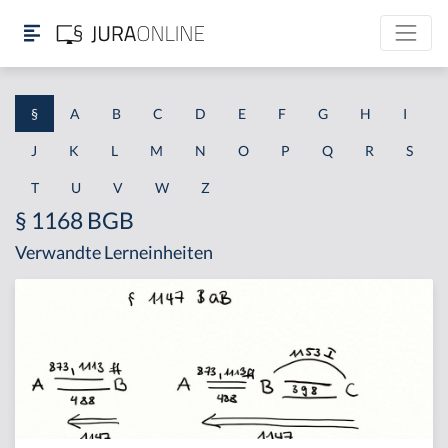
§
A
B
C
D
E
F
G
H
I
J
K
L
M
N
O
P
Q
R
S
T
U
V
W
Z
§ 1168 BGB
Verwandte Lerneinheiten