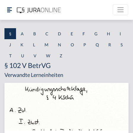
§
A
B
C
D
E
F
G
H
I
J
K
L
M
N
O
P
Q
R
S
T
U
V
W
Z
§ 102 V BetrVG
Verwandte Lerneinheiten