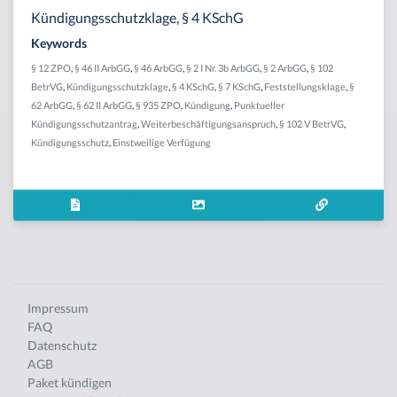
Kündigungsschutzklage, § 4 KSchG
Keywords
§ 12 ZPO
,
§ 46 II ArbGG
,
§ 46 ArbGG
,
§ 2 I Nr. 3b ArbGG
,
§ 2 ArbGG
,
§ 102
BetrVG
,
Kündigungsschutzklage
,
§ 4 KSchG
,
§ 7 KSchG
,
Feststellungsklage
,
§
62 ArbGG
,
§ 62 II ArbGG
,
§ 935 ZPO
,
Kündigung
,
Punktueller
Kündigungsschutzantrag
,
Weiterbeschäftigungsanspruch
,
§ 102 V BetrVG
,
Kündigungsschutz
,
Einstweilige Verfügung
Impressum
FAQ
Datenschutz
AGB
Paket kündigen