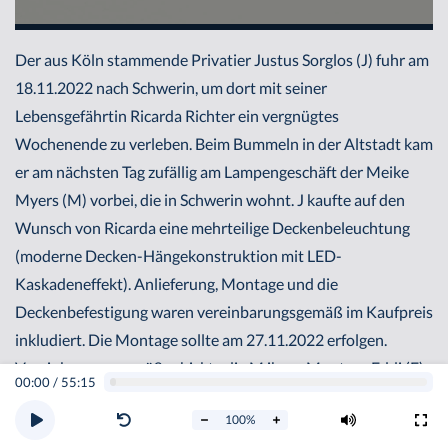
Der aus Köln stammende Privatier Justus Sorglos (J) fuhr am
18.11.2022 nach Schwerin, um dort mit seiner
Lebensgefährtin Ricarda Richter ein vergnügtes
Wochenende zu verleben. Beim Bummeln in der Altstadt kam
er am nächsten Tag zufällig am Lampengeschäft der Meike
Myers (M) vorbei, die in Schwerin wohnt. J kaufte auf den
Wunsch von Ricarda eine mehrteilige Deckenbeleuchtung
(moderne Decken-Hängekonstruktion mit LED-
Kaskadeneffekt). Anlieferung, Montage und die
Deckenbefestigung waren vereinbarungsgemäß im Kaufpreis
inkludiert. Die Montage sollte am 27.11.2022 erfolgen.
Vereinbarungsgemäß schickte die M ihren Monteur Eddi (E)
00:00
/
55:15
mit der Deckenbeleuchtung nach Köln, ohne zu wissen, dass
100
%
E sich am Abend zuvor mit seiner Verlobten derart über eine