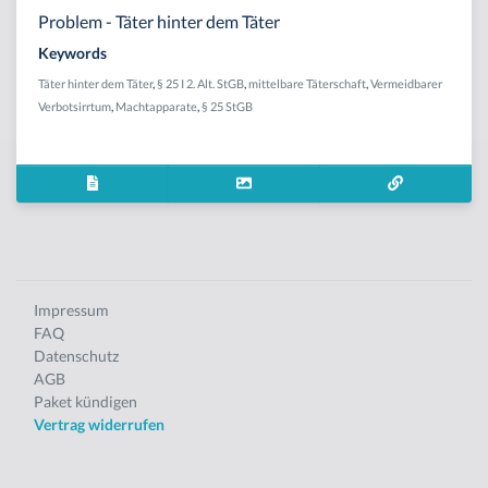
Problem - Täter hinter dem Täter
Keywords
Täter hinter dem Täter
,
§ 25 I 2. Alt. StGB
,
mittelbare Täterschaft
,
Vermeidbarer
Verbotsirrtum
,
Machtapparate
,
§ 25 StGB
Impressum
FAQ
Datenschutz
AGB
Paket kündigen
Vertrag widerrufen