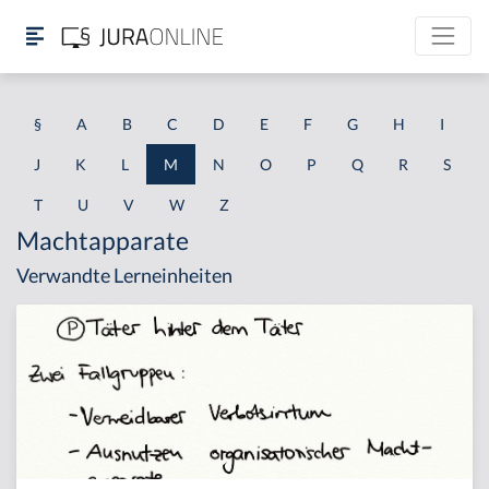
§
A
B
C
D
E
F
G
H
I
J
K
L
M
N
O
P
Q
R
S
T
U
V
W
Z
Machtapparate
Verwandte Lerneinheiten