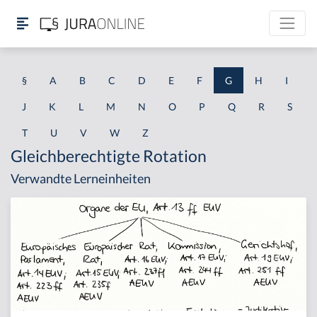
§
A
B
C
D
E
F
G
H
I
J
K
L
M
N
O
P
Q
R
S
T
U
V
W
Z
Gleichberechtigte Rotation
Verwandte Lerneinheiten