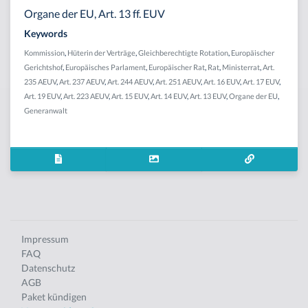
Organe der EU, Art. 13 ff. EUV
Keywords
Kommission
,
Hüterin der Verträge
,
Gleichberechtigte Rotation
,
Europäischer
Gerichtshof
,
Europäisches Parlament
,
Europäischer Rat
,
Rat
,
Ministerrat
,
Art.
235 AEUV
,
Art. 237 AEUV
,
Art. 244 AEUV
,
Art. 251 AEUV
,
Art. 16 EUV
,
Art. 17 EUV
,
Art. 19 EUV
,
Art. 223 AEUV
,
Art. 15 EUV
,
Art. 14 EUV
,
Art. 13 EUV
,
Organe der EU
,
Generanwalt
Impressum
FAQ
Datenschutz
AGB
Paket kündigen