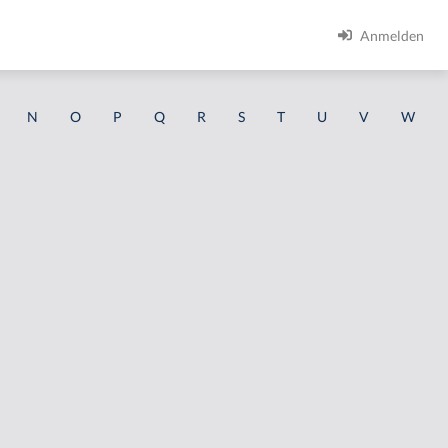
Anmelden
N
O
P
Q
R
S
T
U
V
W