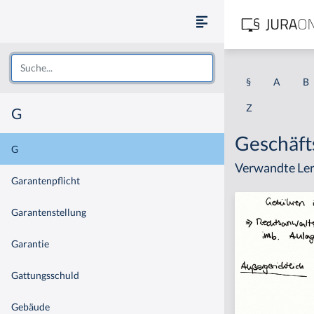
§
A
B
Z
G
Geschäft
G
Verwandte Ler
Garantenpflicht
Garantenstellung
Garantie
Gattungsschuld
Gebäude