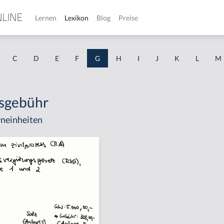
Lernen
Lexikon
Blog
Preise
C
D
E
F
G
H
I
J
K
L
M
sgebühr
neinheiten